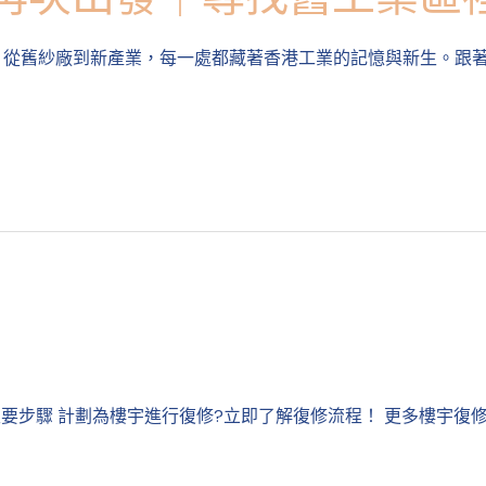
。從舊紗廠到新產業，每一處都藏著香港工業的記憶與新生。跟
主要步驟 計劃為樓宇進行復修?立即了解復修流程！ 更多樓宇復