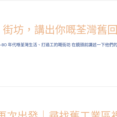
」街坊，講出你嘅荃灣舊
–80 年代喺荃灣生活、打過工的嘅街坊 在鏡頭前講述一下他們
alk再次出發｜尋找舊工業