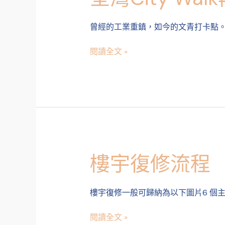
回
灣
憶
City
曾經的工業重鎮，如今的文青打卡點
Walk
再
閱讀全文 »
次
出
發
｜
尋
找
舊
工
業
樓宇復修流程
樓
區
宇
裡
復
的
樓宇復修一般可歸納為以下圖片6 個
修
色
流
彩
閱讀全文 »
程