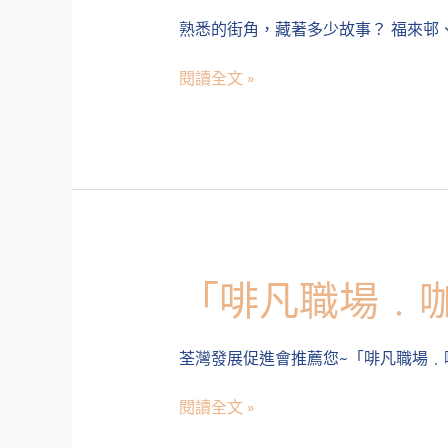
荃
熟悉的街角，藏著多少故事？ 福來邨
灣
•
閱讀全文 »
香
港
作
家
的
筆
下
回
憶」
「啡凡職場﹒咖
「啡
凡
職
荃灣發展促進會推薦您~「啡凡職場﹒
場﹒
咖
閱讀全文 »
啡
師