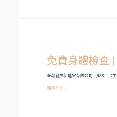
作
坊
免
費
免費身體檢查 
身
體
檢
荃灣發展促進會有限公司（R88）（
查
|
閱讀全文 »
社
區
健
康
共