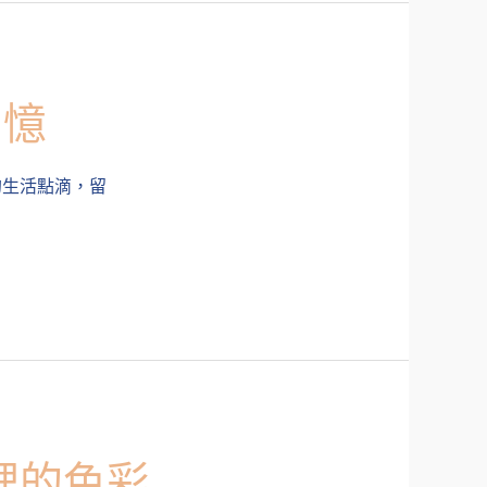
回憶
的生活點滴，留
區裡的色彩