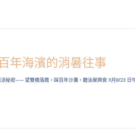
｜百年海濱的消暑往事
秘密—— 望雙橋落霞，踩百年沙灘，聽泳屋興衰 11月8/23 日