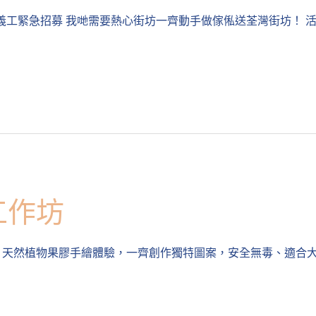
工義工緊急招募 我哋需要熱心街坊一齊動手做傢俬送荃灣街坊！ 活動
工作坊
天然植物果膠手繪體驗，一齊創作獨特圖案，安全無毒、適合大