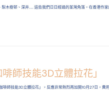
、梨木樹邨、深井…… 這些我們日日經過的荃灣角落，在香港作
啡師技能3D立體拉花」
咖啡師技能3D立體拉花」，反應非常熱烈再加開10月27日，費