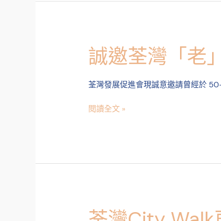
聚
同
樂
日
誠邀荃灣「老
誠
邀
荃
荃灣發展促進會現誠意邀請曾經於 50
灣
「老」
閱讀全文 »
街
坊，
講
出
你
嘅
荃
灣
舊
荃灣City W
荃