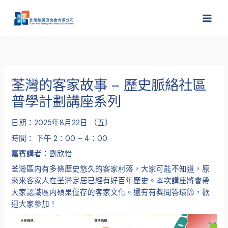
跳
至
主
要
內
容
荃灣的客家故事 – 歷史脈絡社區
普學計劃講座系列
日期：2025年8月22日 （五）
時間： 下午 2：00 – 4：00
嘉賓講者：劉欣怡
荃灣區内有多條歷史悠久的客家村落，大家可能不知道，原
來來客家人在荃灣定居已經有好百年歷史。本次講座將會帶
大家認識區内碩果僅存的客家文化。還有有獎問答環節，歡
迎大家參加！