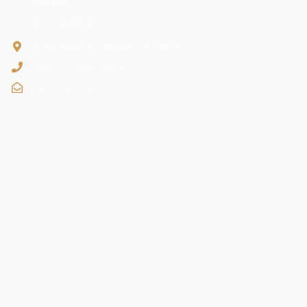
政策聲明
防止性騷擾政策
荃灣灰窰角街24-32號美德大廈10樓F室
+852 2797 3288（office）
twda@twda.org.hk