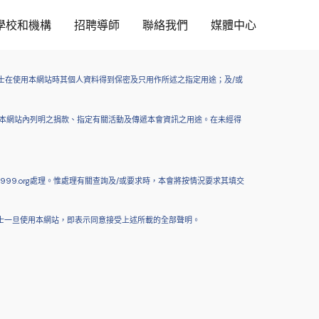
學校和機構
招聘導師
聯絡我們
媒體中心
士在使用本網站時其個人資料得到保密及只用作所述之指定用途；及/或
本網站內列明之捐款、指定有關活動及傳遞本會資訊之用途。在未經得
99.org處理。惟處理有關查詢及/或要求時，本會將按情況要求其填交
士一旦使用本網站，即表示同意接受上述所載的全部聲明。