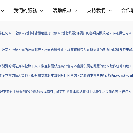
我們的服務
活動訊息
支持我們
合作
任何人士之個人資料時皆嚴格遵守《個人資料(私隱)條例》的各項有關規定，以確保任何人
、公司、地址、電話及電郵等，均屬自願性質。該等資料只限在所需要的期間內保留及只用於
所閱覽的網站資料記錄下來；惟互聯網供應商只會向本會提供網站閱覽的總人數作統計用途。
本會的個人資料。如有需要或對本聲明有任何查詢，請聯絡本會中央行政部atwd@twda19
情況下而對上述聲明作出修改及/或修訂；請定期瀏覽本網站查閱上述聲明之最新內容。任何人