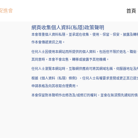
跳
首頁
至
主
要
網頁收集個人資料(私隱)政策聲明
內
本會尊重個人資料私隱，並承諾在收集、使用、保留、保安、披露及轉移
容
作本會傳遞資訊之用。
任何人士因使用本網站而所提供的個人資料，包括但不限於姓名、職銜
其同意時，本會不會出售、轉移或披露予其他機構。
任何人士瀏覽本網站時，互聯網供應商可將其網域名稱、伺服器地址及
根據《個人資料（私隱）條例》，任何人士有權要求查閱或更正其已提交予
申請表格及向其收取合理費用。
本會保留對本聲明作出修改及/或修訂的權利，並會在無須預先通知的