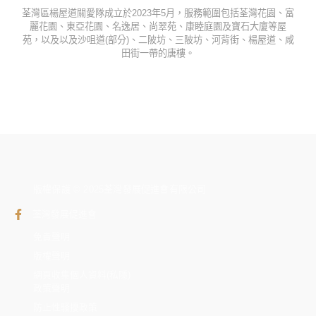
荃灣區楊屋道關愛隊成立於2023年5月，服務範圍包括荃灣花園、富
麗花園、東亞花園、名逸居、尚翠苑、康睦庭園及寶石大廈等屋
苑，以及以及沙咀道(部分)、二陂坊、三陂坊、河背街、楊屋道、咸
田街一帶的唐樓。
版權保護 © 2025荃灣發展促進會有限公司
荃灣發展促進會
免責聲明
版權聲明
網頁收集個人資料(私隱)
政策聲明
防止性騷擾政策