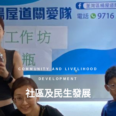
COMMUNITY AND LIVELIHOOD
DEVELOPMENT
社區及民生發展