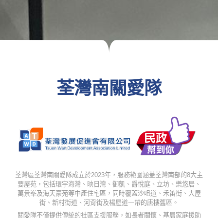
荃灣南關愛隊
荃灣區荃灣南關愛隊成立於2023年，服務範圍涵蓋荃灣南部的8大主
要屋苑，包括環宇海灣、映日灣、御凱、爵悅庭、立坊、樂悠居、
萬景峯及海天豪苑等中產住宅區，同時覆蓋沙咀道、禾笛街、大屋
街、新村街道、河背街及楊屋道一帶的唐樓舊區。
關愛隊不僅提供傳統的社區支援服務，如長者關懷、基層家庭援助