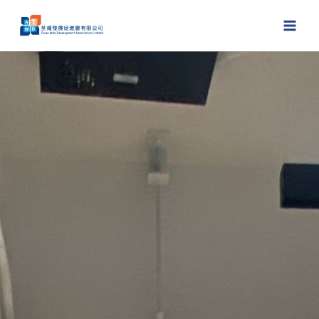
跳
至
主
要
內
容