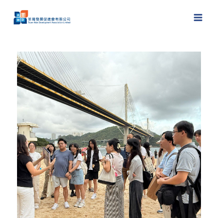
跳
至
主
要
內
容