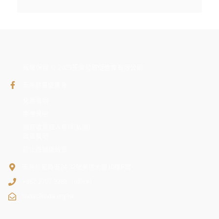
版權保護 © 2025荃灣發展促進會有限公司
荃灣發展促進會
免責聲明
版權聲明
網頁收集個人資料(私隱)
政策聲明
防止性騷擾政策
荃灣灰窰角街24-32號美德大廈10樓F室
+852 2797 3288（office）
twda@twda.org.hk