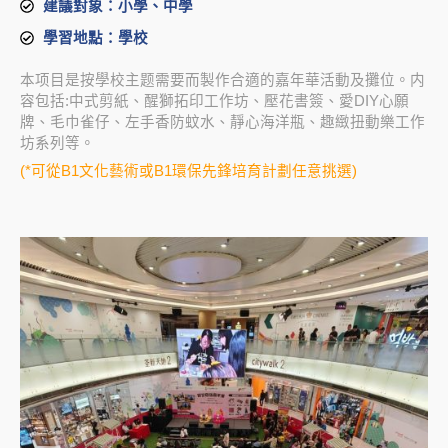
建議對象：小學、中學
學習地點：學校
本项目是按學校主题需要而製作合適的嘉年華活動及攤位。内
容包括:中式剪紙、醒獅拓印工作坊、壓花書簽、愛DIY心願
牌、毛巾雀仔、左手香防蚊水、靜心海洋瓶、趣緻扭動樂工作
坊系列等。
(*可從B1文化藝術或B1環保先鋒培育計劃任意挑選)