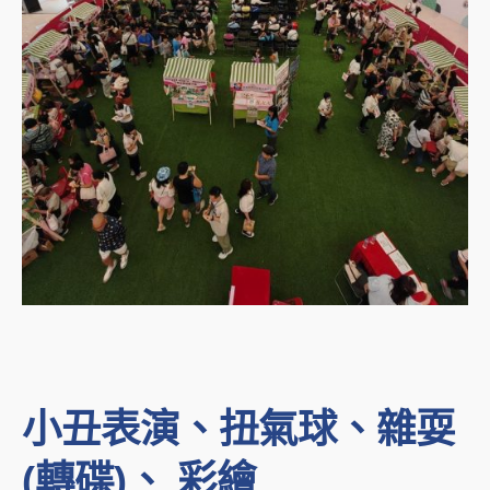
小丑表演、扭氣球、雜耍
(轉碟)、 彩繪