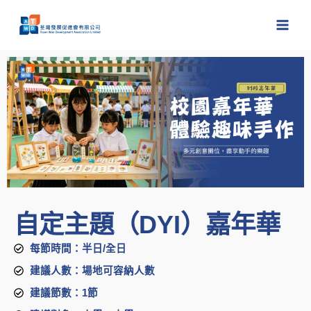
跳
至
主
要
內
容
自定主題（DYI）嘉年華
每節時間：半日/全日
建議人數：場地可容納人數
建議節數：1節