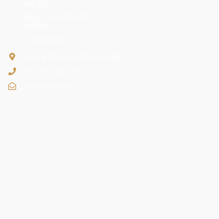
版權聲明
網頁收集個人資料(私隱)
政策聲明
防止性騷擾政策
荃灣灰窰角街24-32號美德大廈10樓F室
+852 2797 3288（office）
twda@twda.org.hk