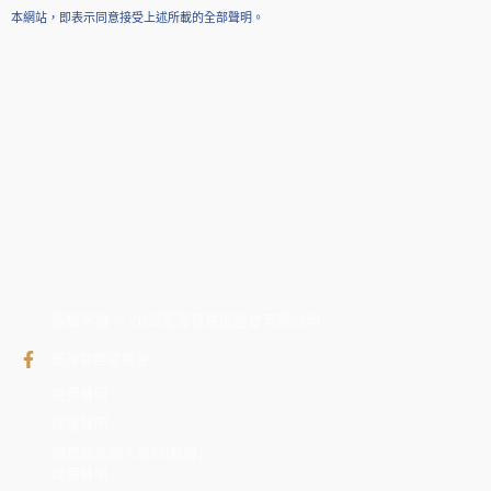
本網站，即表示同意接受上述所載的全部聲明。
版權保護 © 2025荃灣發展促進會有限公司
荃灣發展促進會
免責聲明
版權聲明
網頁收集個人資料(私隱)
政策聲明