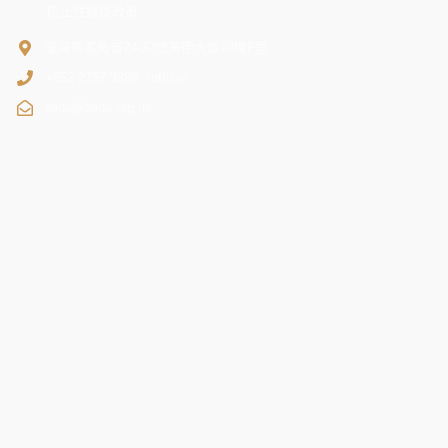
防止性騷擾政策
荃灣灰窰角街24-32號美德大廈10樓F室
+852 2797 3288（office）
twda@twda.org.hk