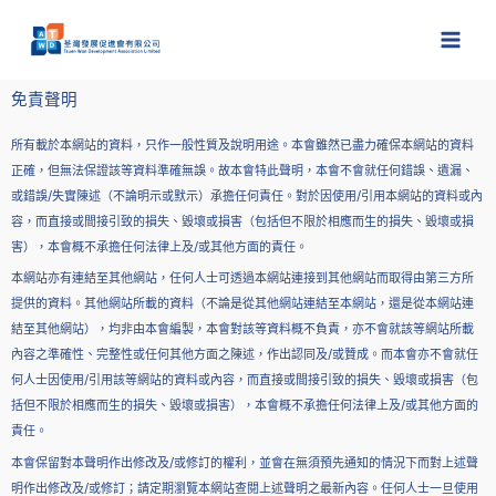
跳
至
主
要
免責聲明
內
容
所有載於本網站的資料，只作一般性質及說明用途。本會雖然已盡力確保本網站的資料
正確，但無法保證該等資料準確無誤。故本會特此聲明，本會不會就任何錯誤、遺漏、
或錯誤/失實陳述（不論明示或默示）承擔任何責任。對於因使用/引用本網站的資料或內
容，而直接或間接引致的損失、毀壞或損害（包括但不限於相應而生的損失、毀壞或損
害），本會概不承擔任何法律上及/或其他方面的責任。
本網站亦有連結至其他網站，任何人士可透過本網站連接到其他網站而取得由第三方所
提供的資料。其他網站所載的資料（不論是從其他網站連結至本網站，還是從本網站連
結至其他網站），均非由本會編製，本會對該等資料概不負責，亦不會就該等網站所載
內容之準確性、完整性或任何其他方面之陳述，作出認同及/或贊成。而本會亦不會就任
何人士因使用/引用該等網站的資料或內容，而直接或間接引致的損失、毀壞或損害（包
括但不限於相應而生的損失、毀壞或損害），本會概不承擔任何法律上及/或其他方面的
責任。
本會保留對本聲明作出修改及/或修訂的權利，並會在無須預先通知的情況下而對上述聲
明作出修改及/或修訂；請定期瀏覽本網站查閱上述聲明之最新內容。任何人士一旦使用