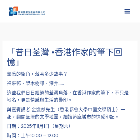
跳
至
主
要
內
容
「昔日荃灣 •香港作家的筆下回
憶」
熟悉的街角，藏著多少故事？
福來邨、梨木樹邨、深井……
這些我們日日經過的荃灣角落，在香港作家的筆下，不只是
地名，更是情感與生活的疊印。
與嘉賓講者 金進傑先生（香港都會大學中國文學碩士）一
起，翻開荃灣的文學地圖，細讀這座城市的情感印記。
日期：2025年11月1日（星期六）
時間：上午10:00 – 12:00