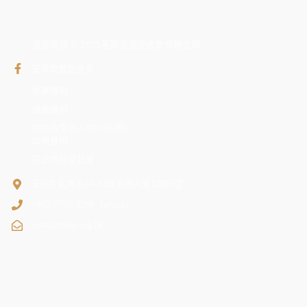
版權保護 © 2025荃灣發展促進會有限公司
荃灣發展促進會
免責聲明
版權聲明
網頁收集個人資料(私隱)
政策聲明
防止性騷擾政策
荃灣灰窰角街24-32號美德大廈10樓F室
+852 2797 3288（office）
twda@twda.org.hk