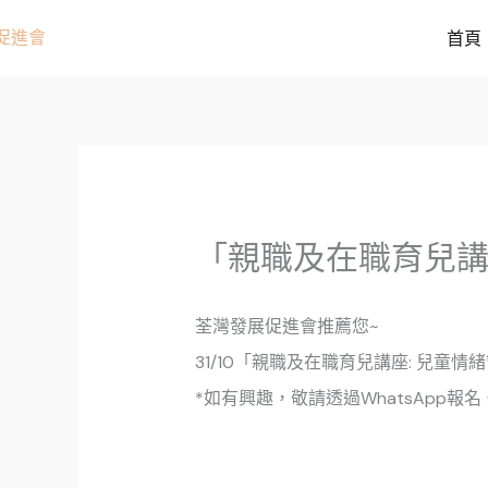
跳
首頁
至
主
要
內
容
「親職及在職育兒講
荃灣發展促進會推薦您~
31/10「親職及在職育兒講座: 兒童
*如有興趣，敬請透過WhatsApp報