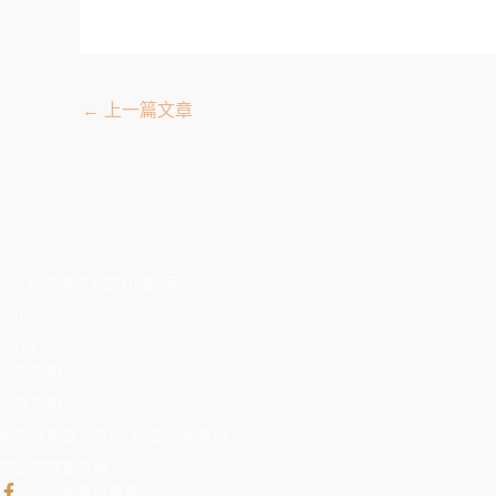
←
上一篇文章
4-32號美德大廈10樓F室
288（office）
rg.hk
免責聲明
版權聲明
網頁收集個人資料(私隱)政策聲明
防止性騷擾政策
荃灣發展促進會