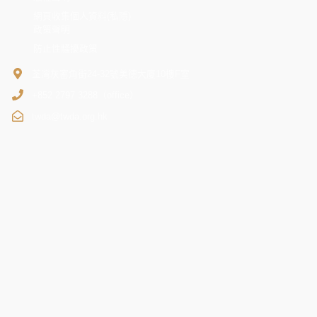
網頁收集個人資料(私隱)
政策聲明
防止性騷擾政策
荃灣灰窰角街24-32號美德大廈10樓F室
+852 2797 3288（office）
twda@twda.org.hk