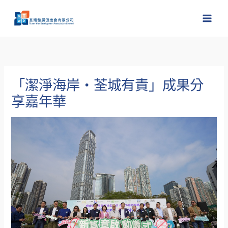
跳
至
主
要
內
容
「潔淨海岸・荃城有責」成果分
享嘉年華