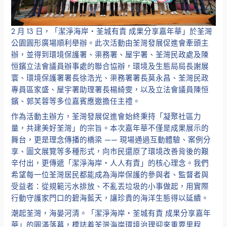
2 月 13 日，「潔淨海岸・荃城有責 成果分享嘉年華」於荃灣
公園圓形廣場順利舉辦。此次活動由荃灣發展促進會牽頭主
辦，並得到環境保護署、渠務署、屋宇署、荃灣民政處及陳
恒鑌立法會議員辦事處的聯合協辦，環境及生態局局長謝展
寰、環境保護署署長徐浩光、渠務署署長莫永昌、荃灣民政
專員區家盛、屋宇署助理署長楊綺雯，以及立法會議員陳恒
鑌、郭芙蓉等多位嘉賓應邀擔任主禮。
作為活動主辦方，荃灣發展促進會始終秉持「凝聚社區力
量，共建美好荃灣」的宗旨。本次嘉年華不僅是成果展示的
舞台，更是理念傳播的橋梁 —— 現場通過互動體驗、案例分
享、圖文展覽等多種形式，向市民還原了環境改善背後的艱
辛付出，更傳遞「潔淨海岸・人人有責」的核心理念。我們
希望每一位荃灣居民都能成為海岸保護的參與者、監督者與
受益者：從規範污水排放、不亂丟垃圾的小事做起，用實際
行動守護家門口的碧海藍天，讓珍貴的海洋生態得以延續。
潮起荃灣，海晏河清。「潔淨海岸・荃城有責 成果分享嘉年
華」的圓滿落幕，標誌着荃灣海岸環境治理迎來重要里程