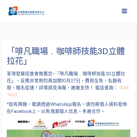
跳
至
主
要
內
容
「啡凡職場﹒咖啡師技能3D立體
拉花」
荃灣發展促進會推薦您~「啡凡職場﹒咖啡師技能3D立體拉
花」，反應非常熱烈再加開10月27日，費用全免，名額有
限，報名從速！詳情請見海報，謝謝支持！ 電話查詢：
9146
7432
*如有興趣，敬請透過WhatsApp報名。請勿將個人資料發佈
在Facebook上，以免洩漏個人信息。多謝合作。