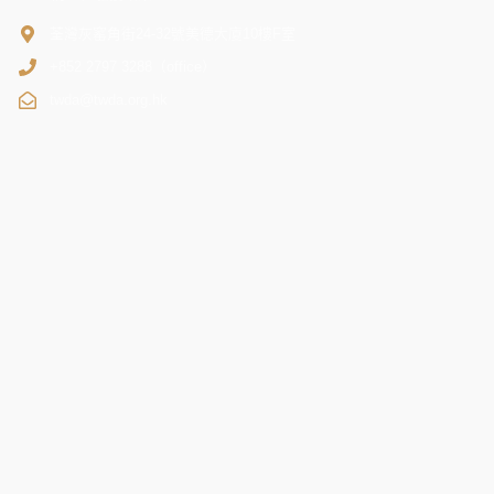
荃灣灰窰角街24-32號美德大廈10樓F室
+852 2797 3288（office）
twda@twda.org.hk